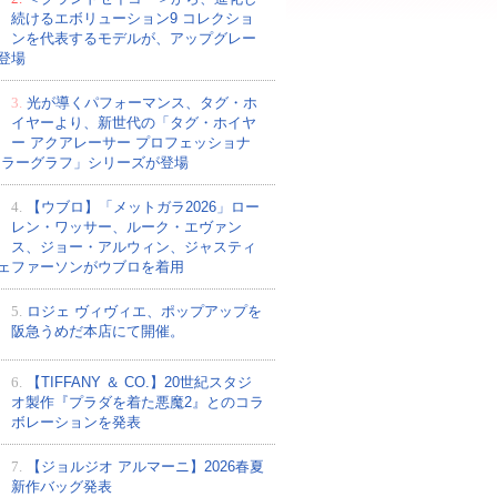
続けるエボリューション9 コレクショ
ンを代表するモデルが、アップグレー
登場
3.
光が導くパフォーマンス、タグ・ホ
イヤーより、新世代の「タグ・ホイヤ
ー アクアレーサー プロフェッショナ
ーラーグラフ」シリーズが登場
4.
【ウブロ】「メットガラ2026」ロー
レン・ワッサー、ルーク・エヴァン
ス、ジョー・アルウィン、ジャスティ
ェファーソンがウブロを着用
5.
ロジェ ヴィヴィエ、ポップアップを
阪急うめだ本店にて開催。
6.
【TIFFANY ＆ CO.】20世紀スタジ
オ製作『プラダを着た悪魔2』とのコラ
ボレーションを発表
7.
【ジョルジオ アルマーニ】2026春夏
新作バッグ発表