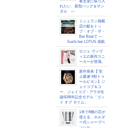
春支度に取り入
れたい、新型バッグ＆サン
ダル ―
ミシュラン掲載
店の鮨をトッ
プ・オブ・ザ・
Bar Boatで ―
Sushi bar LOTUS 就航
ロジェ ヴィヴ
ィエの新作スニ
ーカーが登場。
新作発表【”史
上最速”4秒トゥ
ールビヨン】ジ
ェイコブ＆コ
ー、ジェイコブ・アラボ生
誕60周年記念モデル「ゴッ
ド オブ タイム」
1本で8種の芯が
使える、ホルダ
ー式シャープペ
ンシル