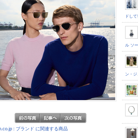
ドして
ル ソ
ン・ジ
n.co.jp : ブランド に関連する商品