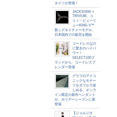
タイツが登場！
JACKSON®︎ ×
TRIVIUM、コ
リィ・ビューリ
ューKING V™
新シグネイチャーモデル、
日本国内での販売を開始
コードレスなの
に驚きのハイパ
ワー！
SELECT100ブ
ランドから、コードレスブ
レンダー登場
グラフのアイコ
ニックなモチー
フをダブルで楽
しめる、オンラ
イン限定の新作ペンダント
が、ホリデーシーズンに新
登場
【ジョルジオ