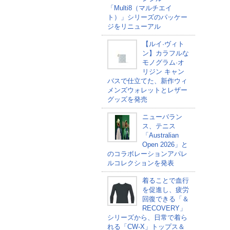
「Multi8（マルチエイ
ト）」シリーズのパッケー
ジをリニューアル
【ルイ·ヴィト
ン】カラフルな
モノグラム·オ
リジン キャン
バスで仕立てた、新作ウィ
メンズウォレットとレザー
グッズを発売
ニューバラン
ス、テニス
「Australian
Open 2026」と
のコラボレーションアパレ
ルコレクションを発表
着ることで血行
を促進し、疲労
回復できる「＆
RECOVERY」
シリーズから、日常で着ら
れる「CW-X」トップス＆