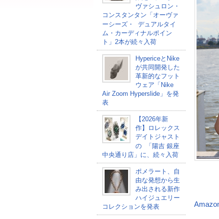
ヴァシュロン・
コンスタンタン「オーヴァ
ーシーズ・ デュアルタイ
ム・カーディナルポイン
ト」2本が続々入荷
HypericeとNike
が共同開発した
革新的なフット
ウェア「Nike
Air Zoom Hyperslide」を発
表
【2026年新
作】ロレックス
デイトジャスト
の 「陽吉 銀座
中央通り店」に、続々入荷
ポメラート、自
由な発想から生
み出される新作
ハイジュエリー
Amazo
コレクションを発表