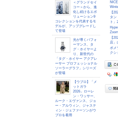
NIC
＜グランドセイ
Win
コー＞から、進
化し続けるエボ
【2
リューション9
タン
コレクションを代表するモ
ト」
デルが、アップグレードし
Hyp
て登場
Zoo
【2
光が導くパフォ
店」
ーマンス、タ
ポメ
グ・ホイヤーよ
クシ
り、新世代の
「タグ・ホイヤー アクアレ
ーサー プロフェッショナル
ソーラーグラフ」シリーズ
が登場
【ウブロ】「メ
ットガラ
2026」ローレ
ン・ワッサー、
ルーク・エヴァンス、ジョ
ー・アルウィン、ジャステ
ィン・ジェファーソンがウ
ブロを着用