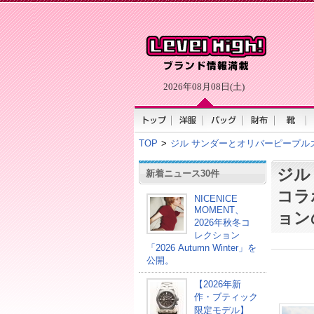
2026年08月08日(土)
TOP
>
ジル サンダーとオリバーピープル
ジル
新着ニュース30件
コラ
NICENICE
MOMENT、
ョン
2026年秋冬コ
レクション
「2026 Autumn Winter」を
公開。
【2026年新
作・ブティック
限定モデル】