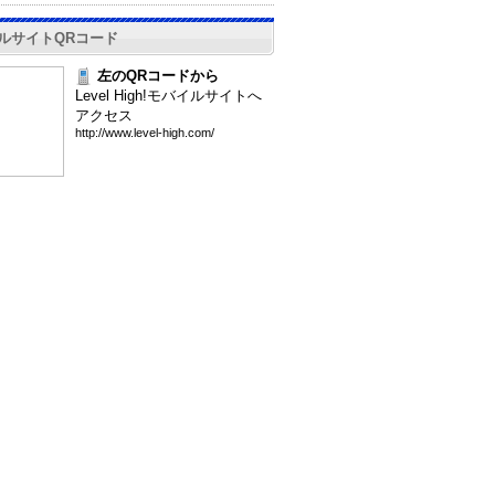
ルサイトQRコード
左のQRコードから
Level High!モバイルサイトへ
アクセス
htt
p:/
/ww
w.l
eve
l-h
igh
.co
m/