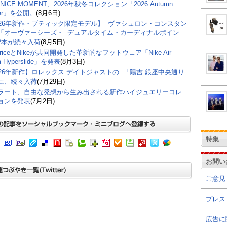
ENICE MOMENT、2026年秋冬コレクション「2026 Autumn
ter」を公開。
(8月6日)
026年新作・ブティック限定モデル】 ヴァシュロン・コンスタン
「オーヴァーシーズ・ デュアルタイム・カーディナルポイン
2本が続々入荷
(8月5日)
ericeとNikeが共同開発した革新的なフットウェア「Nike Air
m Hyperslide」を発表
(8月3日)
026年新作】ロレックス デイトジャストの 「陽吉 銀座中央通り
に、続々入荷
(7月29日)
ラート、自由な発想から生み出される新作ハイジュエリーコレ
ョンを発表
(7月2日)
特集
お問い
ご意見
プレス
広告に