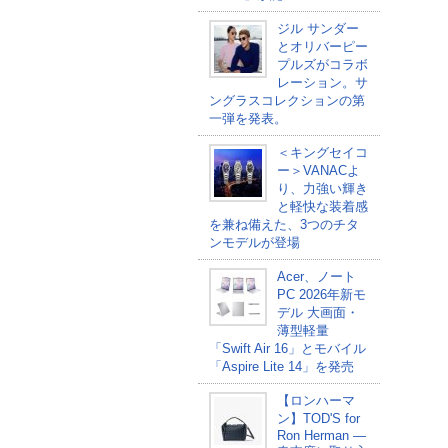
ジル サンダー
とオリバーピー
プルズがコラボ
レーション。サ
ングラスコレクションの第
一弾を発表。
＜キングセイコ
ー＞VANACよ
り、力強い輝き
と軽快な装着感
を兼ね備えた、3つのチタ
ンモデルが登場
Acer、ノート
PC 2026年新モ
デル 大画面・
薄型軽量
「Swift Air 16」とモバイル
「Aspire Lite 14」を発売
【ロンハーマ
ン】TOD'S for
Ron Herman ―