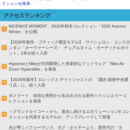
クションを発表
アクセスランキング
NICENICE MOMENT、2026年秋冬コレクション「2026 Autumn
1
Winter」を公開。
【2026年新作・ブティック限定モデル】 ヴァシュロン・コンスタ
ンタン「オーヴァーシーズ・ デュアルタイム・カーディナルポイ
2
ント」2本が続々入荷
HypericeとNikeが共同開発した革新的なフットウェア「Nike Air
3
Zoom Hyperslide」を発表
【2026年新作】ロレックス デイトジャストの 「陽吉 銀座中央通
4
り店」に、続々入荷
ポメラート、自由な発想から生み出される新作ハイジュエリーコ
5
レクションを発表
＜グランドセイコー＞から、進化し続けるエボリューション9 コレ
6
クションを代表するモデルが、アップグレードして登場
光が導くパフォーマンス、タグ・ホイヤーより、新世代の「タ