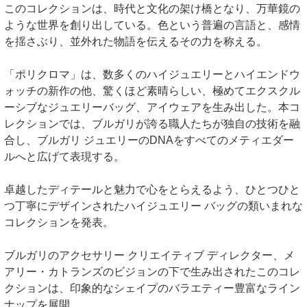
このコレクションは、時代と文化の架け橋となり、万華鏡の
ような世界を創り出している。色という普遍の言語と、感情
を揺さぶり、並外れた物語を伝えるその力を称える。
「ポリクロマ」は、数多くのハイジュエリーとハイエンドウ
ォッチの新作の他、驚くほど素晴らしい、極めてエクスクル
ーシブなジュエリーバッグ、アイウェアを生み出した。本コ
レクションでは、ブルガリが誇る職人たちが独自の技術を融
合し、ブルガリ ジュエリーのDNAをすべてのメティエダー
ルへと広げて表現する。
卓越したディテールと魅力で心をとらえるよう、ひとつひと
つ丁寧にデザインされたハイジュエリー バッグの類いまれな
コレクションを発表。
ブルガリのアクセサリー クリエイティブ ディレクター、メ
アリー・カトランズのビジョンの下で生み出されたこのコレ
クションは、印象的なシェイプのバラエティー豊富なライン
ナップを展開。