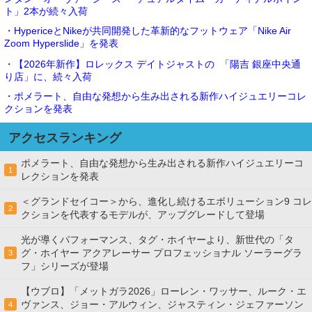
ト」2本が続々入荷
・HypericeとNikeが共同開発した革新的なフットウェア「Nike Air
Zoom Hyperslide」を発表
・【2026年新作】ロレックス デイトジャストの 「陽吉 銀座中央通
り店」に、続々入荷
・ポメラート、自由な発想から生み出される新作ハイジュエリーコレ
クションを発表
アクセスランキング
ポメラート、自由な発想から生み出される新作ハイジュエリーコ
1
レクションを発表
＜グランドセイコー＞から、進化し続けるエボリューション9 コレ
2
クションを代表するモデルが、アップグレードして登場
光が導くパフォーマンス、タグ・ホイヤーより、新世代の「タ
グ・ホイヤー アクアレーサー プロフェッショナル ソーラーグラ
3
フ」シリーズが登場
【ウブロ】「メットガラ2026」ローレン・ワッサー、ルーク・エ
ヴァンス、ジョー・アルウィン、ジャスティン・ジェファーソン
4