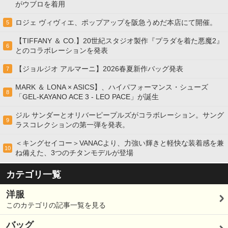
がウブロを着用
ロジェ ヴィヴィエ、ポップアップを阪急うめだ本店にて開催。
5
【TIFFANY ＆ CO.】20世紀スタジオ製作『プラダを着た悪魔2』
6
とのコラボレーションを発表
【ジョルジオ アルマーニ】2026春夏新作バッグ発表
7
MARK ＆ LONA × ASICS】、ハイパフォーマンス・シューズ
8
「GEL-KAYANO ACE 3 - LEO PACE」が誕生
ジル サンダーとオリバーピープルズがコラボレーション。サング
9
ラスコレクションの第一弾を発表。
＜キングセイコー＞VANACより、力強い輝きと軽快な装着感を兼
10
ね備えた、3つのチタンモデルが登場
カテゴリ一覧
洋服
このカテゴリの記事一覧を見る
バッグ