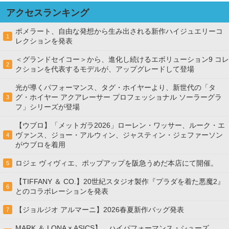
アクセスランキング
ポメラート、自由な発想から生み出される新作ハイジュエリーコ
1
レクションを発表
＜グランドセイコー＞から、進化し続けるエボリューション9 コレ
2
クションを代表するモデルが、アップグレードして登場
光が導くパフォーマンス、タグ・ホイヤーより、新世代の「タ
グ・ホイヤー アクアレーサー プロフェッショナル ソーラーグラ
3
フ」シリーズが登場
【ウブロ】「メットガラ2026」ローレン・ワッサー、ルーク・エ
ヴァンス、ジョー・アルウィン、ジャスティン・ジェファーソン
4
がウブロを着用
ロジェ ヴィヴィエ、ポップアップを阪急うめだ本店にて開催。
5
【TIFFANY ＆ CO.】20世紀スタジオ製作『プラダを着た悪魔2』
6
とのコラボレーションを発表
【ジョルジオ アルマーニ】2026春夏新作バッグ発表
7
MARK ＆ LONA × ASICS】、ハイパフォーマンス・シューズ