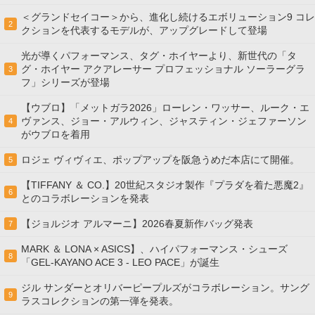
＜グランドセイコー＞から、進化し続けるエボリューション9 コレ
2
クションを代表するモデルが、アップグレードして登場
光が導くパフォーマンス、タグ・ホイヤーより、新世代の「タ
グ・ホイヤー アクアレーサー プロフェッショナル ソーラーグラ
3
フ」シリーズが登場
【ウブロ】「メットガラ2026」ローレン・ワッサー、ルーク・エ
ヴァンス、ジョー・アルウィン、ジャスティン・ジェファーソン
4
がウブロを着用
ロジェ ヴィヴィエ、ポップアップを阪急うめだ本店にて開催。
5
【TIFFANY ＆ CO.】20世紀スタジオ製作『プラダを着た悪魔2』
6
とのコラボレーションを発表
【ジョルジオ アルマーニ】2026春夏新作バッグ発表
7
MARK ＆ LONA × ASICS】、ハイパフォーマンス・シューズ
8
「GEL-KAYANO ACE 3 - LEO PACE」が誕生
ジル サンダーとオリバーピープルズがコラボレーション。サング
9
ラスコレクションの第一弾を発表。