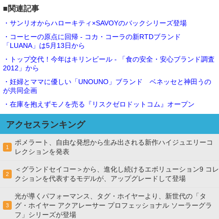
■関連記事
・サンリオからハローキティ×SAVOYのバックシリーズ登場
・コーヒーの原点に回帰 - コカ・コーラの新RTDブランド
「LUANA」は5月13日から
・トップ交代！今年はキリンビール - 「食の安全・安心ブランド調査
2012」から
・妊婦とママに優しい「UNOUNO」ブランド ベネッセと神田うの
が共同企画
・在庫を抱えずモノを売る『リスクゼロドットコム』オープン
アクセスランキング
ポメラート、自由な発想から生み出される新作ハイジュエリーコ
1
レクションを発表
＜グランドセイコー＞から、進化し続けるエボリューション9 コレ
2
クションを代表するモデルが、アップグレードして登場
光が導くパフォーマンス、タグ・ホイヤーより、新世代の「タ
グ・ホイヤー アクアレーサー プロフェッショナル ソーラーグラ
3
フ」シリーズが登場