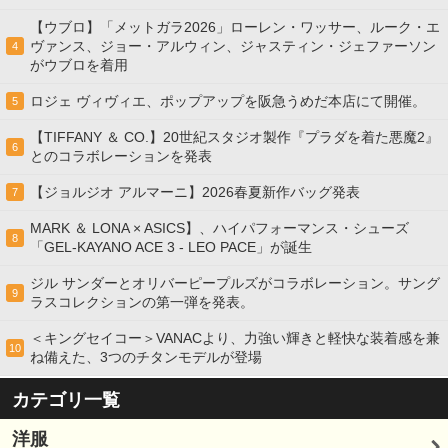
【ウブロ】「メットガラ2026」ローレン・ワッサー、ルーク・エ
ヴァンス、ジョー・アルウィン、ジャスティン・ジェファーソン
4
がウブロを着用
ロジェ ヴィヴィエ、ポップアップを阪急うめだ本店にて開催。
5
【TIFFANY ＆ CO.】20世紀スタジオ製作『プラダを着た悪魔2』
6
とのコラボレーションを発表
【ジョルジオ アルマーニ】2026春夏新作バッグ発表
7
MARK ＆ LONA × ASICS】、ハイパフォーマンス・シューズ
8
「GEL-KAYANO ACE 3 - LEO PACE」が誕生
ジル サンダーとオリバーピープルズがコラボレーション。サング
9
ラスコレクションの第一弾を発表。
＜キングセイコー＞VANACより、力強い輝きと軽快な装着感を兼
10
ね備えた、3つのチタンモデルが登場
カテゴリ一覧
洋服