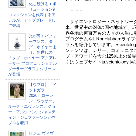
化し続けるエボ
リューション9
－－－
コレクションを代表するモ
デルが、アップグレードし
サイエントロジー・ネットワークは
て登場
来、世界中の240の国や地域で、1
界各地の何百万もの人々の人生に
光が導くパフォ
プログラムやL.RonHubbard
ーマンス、タ
ラムを紹介しています。Sciento
グ・ホイヤーよ
ンテンツは、テリー、コミュニタ
り、新世代の
ブ・アワードを含む125以上の業
「タグ・ホイヤー アクアレ
くはウェブサイトja.scientology.
ーサー プロフェッショナル
ソーラーグラフ」シリーズ
が登場
【ウブロ】「メ
ットガラ
2026」ローレ
ン・ワッサー、
ルーク・エヴァンス、ジョ
ー・アルウィン、ジャステ
ィン・ジェファーソンがウ
ブロを着用
ロジェ ヴィヴ