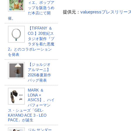
ィエ、ポップア
ップを阪急うめ
提供元：
valuepressプレスリリ
だ本店にて開
催。
【TIFFANY ＆
CO.】20世紀ス
タジオ製作『プ
ラダを着た悪魔
2』とのコラボレーション
を発表
【ジョルジオ
アルマーニ】
2026春夏新作
バッグ発表
MARK ＆
LONA ×
ASICS】、ハイ
パフォーマン
ス・シューズ「GEL-
KAYANO ACE 3 - LEO
PACE」が誕生
ジル サンダー