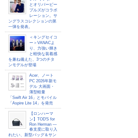
とオリバーピー
プルズがコラボ
レーション。サ
ングラスコレクションの第
一弾を発表。
＜キングセイコ
ー＞VANACよ
り、力強い輝き
と軽快な装着感
を兼ね備えた、3つのチタ
ンモデルが登場
Acer、ノート
PC 2026年新モ
デル 大画面・
薄型軽量
「Swift Air 16」とモバイル
「Aspire Lite 14」を発売
【ロンハーマ
ン】TOD'S for
Ron Herman ―
春支度に取り入
れたい、新型バッグ＆サン