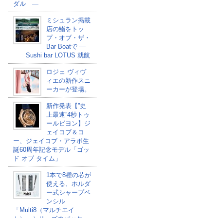
ダル ―
ミシュラン掲載
店の鮨をトッ
プ・オブ・ザ・
Bar Boatで ―
Sushi bar LOTUS 就航
ロジェ ヴィヴ
ィエの新作スニ
ーカーが登場。
新作発表【”史
上最速”4秒トゥ
ールビヨン】ジ
ェイコブ＆コ
ー、ジェイコブ・アラボ生
誕60周年記念モデル「ゴッ
ド オブ タイム」
1本で8種の芯が
使える、ホルダ
ー式シャープペ
ンシル
「Multi8（マルチエイ