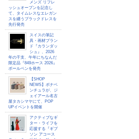
メンズ リフレ
ッシュオープンを記念し
て、タイムレスなエレガン
スを纏うブラックドレスを
先行発売
スイスの筆記
具・画材ブラン
ド『カランダッ
シュ』、2026
年の干支、午年にちなんだ
限定品『849ホース 2026』
ボールペンを発売
【SHOP
NEWS】ボナベ
ンチュラが、ジ
ェイアール名古
屋タカシマヤにて、POP
UPイベントを開催
アクティブなギ
ター・ライフを
応援する『ギブ
ソン アコース