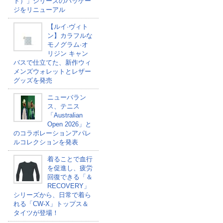
ト）」シリーズのパッケー
ジをリニューアル
【ルイ·ヴィト
ン】カラフルな
モノグラム·オ
リジン キャン
バスで仕立てた、新作ウィ
メンズウォレットとレザー
グッズを発売
ニューバラン
ス、テニス
「Australian
Open 2026」と
のコラボレーションアパレ
ルコレクションを発表
着ることで血行
を促進し、疲労
回復できる「＆
RECOVERY」
シリーズから、日常で着ら
れる「CW-X」トップス＆
タイツが登場！