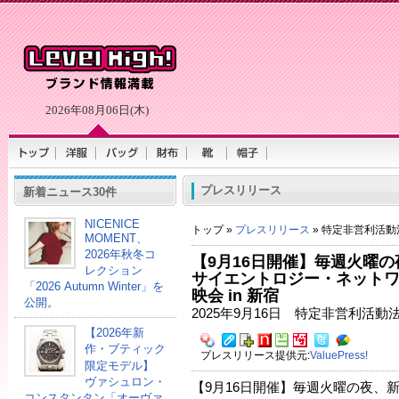
2026年08月06日(木)
プレスリリース
新着ニュース30件
NICENICE
トップ »
プレスリリース
» 特定非営利活
MOMENT、
2026年秋冬コ
【9月16日開催】毎週火曜
レクション
サイエントロジー・ネットワーク T
「2026 Autumn Winter」を
映会 in 新宿
公開。
2025年9月16日 特定非営利活動
【2026年新
作・ブティック
プレスリリース提供元:
ValuePress!
限定モデル】
ヴァシュロン・
【9月16日開催】毎週火曜の夜、
コンスタンタン「オーヴァ