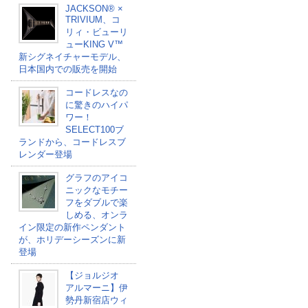
JACKSON®︎ ×
TRIVIUM、コ
リィ・ビューリ
ューKING V™
新シグネイチャーモデル、
日本国内での販売を開始
コードレスなの
に驚きのハイパ
ワー！
SELECT100ブ
ランドから、コードレスブ
レンダー登場
グラフのアイコ
ニックなモチー
フをダブルで楽
しめる、オンラ
イン限定の新作ペンダント
が、ホリデーシーズンに新
登場
【ジョルジオ
アルマーニ】伊
勢丹新宿店ウィ