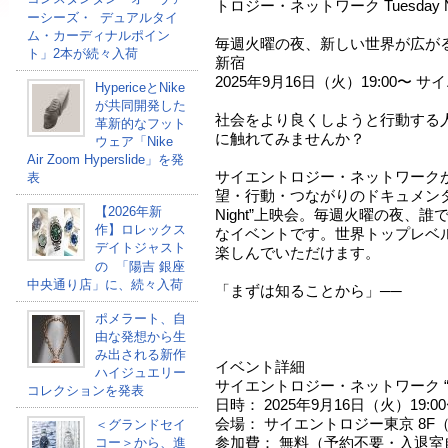
トロジー・ネットワーク Tuesday Ni
ーシーズ・ デュアルタイ
ム・カーディナルポイン
毎週火曜の夜、新しい世界が広がる「Tue
ト」2本が続々入荷
新宿
2025年9月16日（火）19:00〜
HypericeとNike
が共同開発した
社会をより良くしようと行動する
革新的なフット
に触れてみませんか？
ウェア「Nike
Air Zoom Hyperslide」を発
サイエントロジー・ネットワーク
表
望・行動・つながりのドキュメンタリ
【2026年新
Night”上映会。毎週火曜の夜、
作】ロレックス
なイベントです。世界トップレベ
デイトジャスト
楽しんでいただけます。
の 「陽吉 銀座
中央通り店」に、続々入荷
「まずは知ることから」──
ポメラート、自
由な発想から生
み出される新作
イベント詳細
ハイジュエリー
サイエントロジー・ネットワーク “Tues
コレクションを発表
日時： 2025年9月16日（火）19:00〜
会場： サイエントロジー東京 8F（
＜グランドセイ
参加費： 無料（予約不要・入退室
コー＞から、進