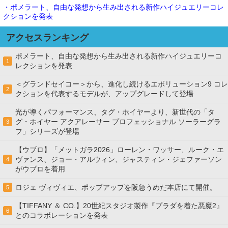
・ポメラート、自由な発想から生み出される新作ハイジュエリーコレ
クションを発表
アクセスランキング
ポメラート、自由な発想から生み出される新作ハイジュエリーコ
1
レクションを発表
＜グランドセイコー＞から、進化し続けるエボリューション9 コレ
2
クションを代表するモデルが、アップグレードして登場
光が導くパフォーマンス、タグ・ホイヤーより、新世代の「タ
グ・ホイヤー アクアレーサー プロフェッショナル ソーラーグラ
3
フ」シリーズが登場
【ウブロ】「メットガラ2026」ローレン・ワッサー、ルーク・エ
ヴァンス、ジョー・アルウィン、ジャスティン・ジェファーソン
4
がウブロを着用
ロジェ ヴィヴィエ、ポップアップを阪急うめだ本店にて開催。
5
【TIFFANY ＆ CO.】20世紀スタジオ製作『プラダを着た悪魔2』
6
とのコラボレーションを発表